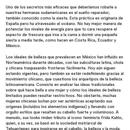
Uno de los secretos más eficaces que deberíamos robarle a
nuestras hermanas sudamericanas es el sueño reparador,
también conocido como la siesta. Esta práctica es originaria de
España pero ha atravesado el océano. No hay mejor manera de
potenciar los niveles de energía para que tu cara recupere el
aspecto de frescura que irse a la cama a dormir una pequeña
siesta a media tarde, como hacen en Costa Rica, Ecuador y
México.
Los ideales de belleza que prevalecen en México han influido en
Norteamérica durante décadas, con las subculturas latina, chola
y chicana traspasando fronteras fácilmente. Hoy aún siguen
estando vigentes, pero también se están redefiniendo gracias al
movimiento chicano, que cuestiona los arquetipos de la belleza
latinoamericana. Consiste en analizar las ideas tradicionales
sobre qué hace bella a una mujer y cómo los ideales de belleza
limitados pueden resultar restrictivos. No obstante, muchas
mujeres chicanas luchan por ser auténticas aceptando sus
orígenes (incluidos los elementos indígenas) y llevando con
orgullo estilos que resalten su cabello fuerte y voluminoso. A
menudo, sus looks rinden tributo al icono feminista Frida Kahlo,
quien, a su vez, se basó en la sociedad matriarcal de
Tehuantepec para inspirarse en el cabello, la belleza y la moda.