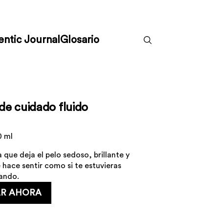
ntic Journal
Glosario
 de cuidado fluido
0 ml
a que deja el pelo sedoso, brillante y
 hace sentir como si te estuvieras
ando.
R AHORA