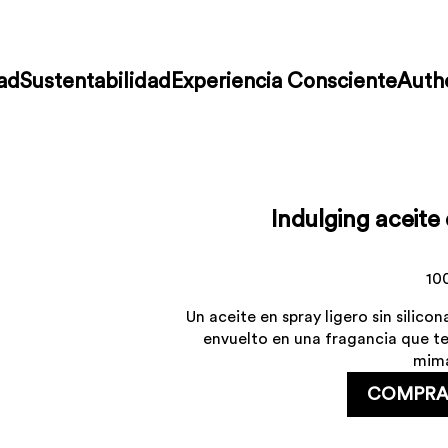
ad
Sustentabilidad
Experiencia Consciente
Authe
Indulging aceite
10
Un aceite en spray ligero sin silicon
envuelto en una fragancia que te
mim
COMPRA